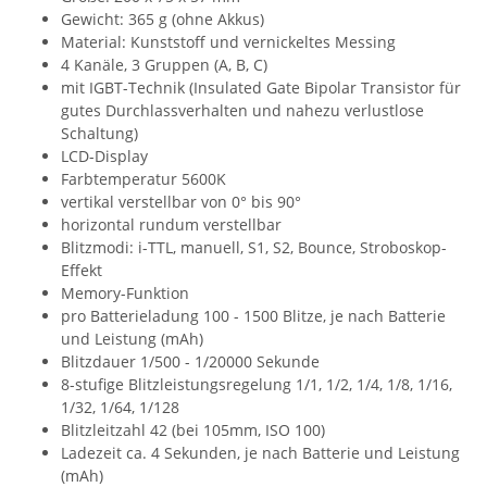
Gewicht: 365 g (ohne Akkus)
Material: Kunststoff und vernickeltes Messing
4 Kanäle, 3 Gruppen (A, B, C)
mit IGBT-Technik (Insulated Gate Bipolar Transistor für
gutes Durchlassverhalten und nahezu verlustlose
Schaltung)
LCD-Display
Farbtemperatur 5600K
vertikal verstellbar von 0° bis 90°
horizontal rundum verstellbar
Blitzmodi: i-TTL, manuell, S1, S2, Bounce, Stroboskop-
Effekt
Memory-Funktion
pro Batterieladung 100 - 1500 Blitze, je nach Batterie
und Leistung (mAh)
Blitzdauer 1/500 - 1/20000 Sekunde
8-stufige Blitzleistungsregelung 1/1, 1/2, 1/4, 1/8, 1/16,
1/32, 1/64, 1/128
Blitzleitzahl 42 (bei 105mm, ISO 100)
Ladezeit ca. 4 Sekunden, je nach Batterie und Leistung
(mAh)