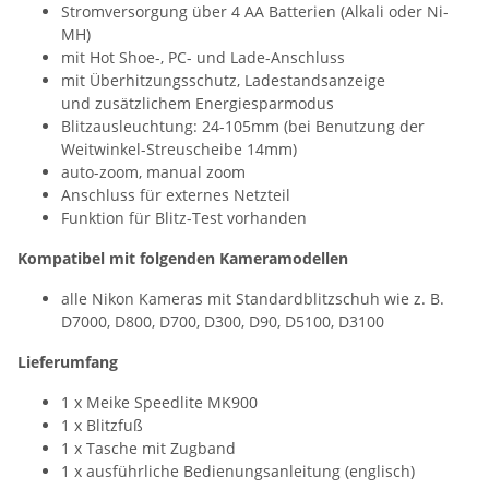
Stromversorgung über 4 AA Batterien (Alkali oder Ni-
MH)
mit Hot Shoe-, PC- und Lade-Anschluss
mit Überhitzungsschutz, Ladestandsanzeige
und zusätzlichem Energiesparmodus
Blitzausleuchtung: 24-105mm (bei Benutzung der
Weitwinkel-Streuscheibe 14mm)
auto-zoom, manual zoom
Anschluss für externes Netzteil
Funktion für Blitz-Test vorhanden
Kompatibel mit folgenden Kameramodellen
alle Nikon Kameras mit Standardblitzschuh wie z. B.
D7000, D800, D700, D300, D90, D5100, D3100
Lieferumfang
1 x Meike Speedlite MK900
1 x Blitzfuß
1 x Tasche mit Zugband
1 x ausführliche Bedienungsanleitung (englisch)