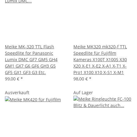
Meike MK-320 TTL Flash
Meike MK320 mk320-f TTL
Speedlite for Panasonic
Speedlite für Fujifilm
Lumix DMC GF7 GM5 GH4
Kameras X100T X100S X30
GM1 GX7 G6 GF6 GH3 G5
X20 X-E1 X-E2 X-A1 X-T1 X-
GF5 GX1 GF3 G3 Etc.
Pro1 X100 X10 X-S1 X-M1
99,00 €
*
98,00 €
*
Ausverkauft
Auf Lager