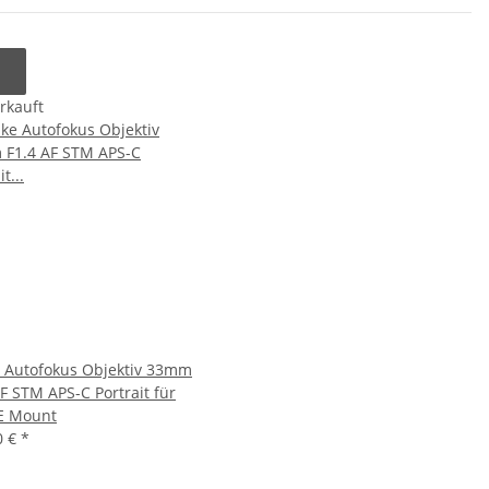
rkauft
 Autofokus Objektiv 33mm
AF STM APS-C Portrait für
E Mount
0 €
*