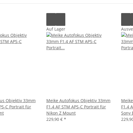
Auf Lager
Ausve
kus Objektiv 33mm
Meike Autofokus Objektiv 33mm
Meike
S-C Portrait für
F1.4 AF STM APS-C Portrait für
F1.4 
nt
Nikon Z Mount
Sony 
229,90 €
*
229,9